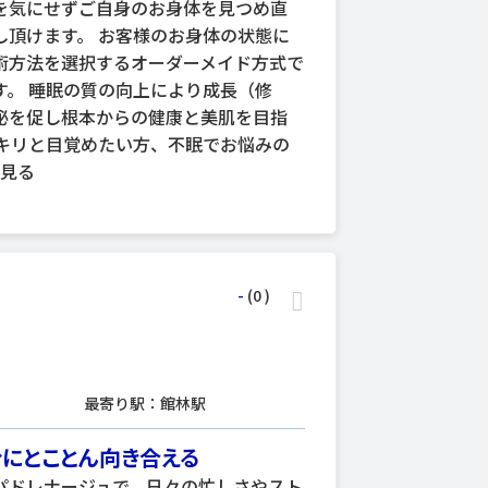
を気にせずご自身のお身体を見つめ直
し頂けます。 お客様のお身体の状態に
術方法を選択するオーダーメイド方式で
す。 睡眠の質の向上により成長（修
泌を促し根本からの健康と美肌を目指
ッキリと目覚めたい方、不眠でお悩みの
と見る
-
(0
)
最寄り駅：館林駅
にとことん向き合える
パドレナージュで、日々の忙しさやスト