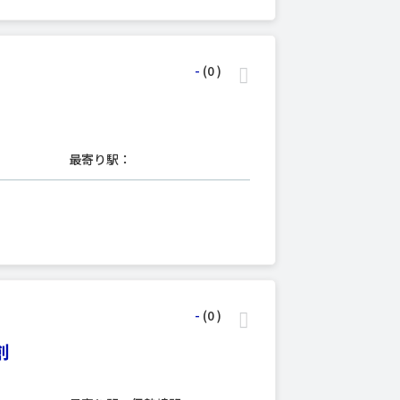
-
(0
)
最寄り駅：
-
(0
)
創