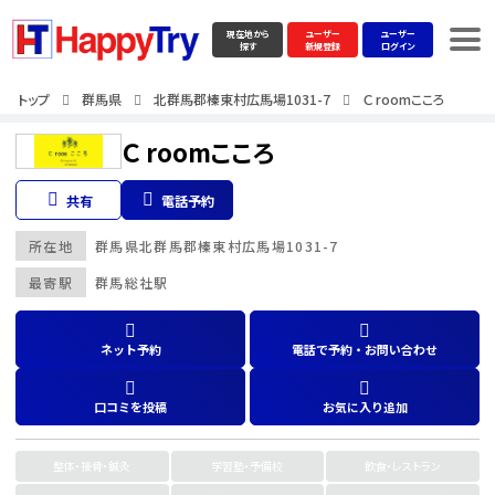
現在地から
ユーザー
ユーザー
探す
新規登録
ログイン
トップ
群馬県
北群馬郡榛東村広馬場1031-7
Ｃ roomこころ
Ｃ roomこころ
共有
電話予約
所在地
群馬県
北群馬郡榛東村広馬場1031-7
最寄駅
群馬総社駅
ネット予約
電話で予約・お問い合わせ
口コミを投稿
お気に入り追加
整体・接骨・鍼灸
学習塾・予備校
飲食・レストラン