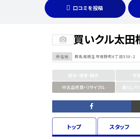
口コミを投稿
買いクル太田
所在地
群馬県
桐生市境野町6丁目530-2
整体・接骨・鍼灸
学
中古品売買・リサイクル
暮らしサ
トップ
スタッフ