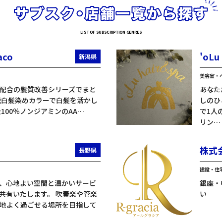
aco
'oLu
新潟県
美容室・
配合の髪質改善シリーズでまと
あなた
脱白髪染めカラーで白髪を活かし
しのひ
100％ノンジアミンのAA…
で1人
リン…
株式
長野県
建設・住
、心地よい空間と温かいサービ
銀座・
共有いたします。 吹奏楽や管楽
い
地よく過ごせる場所を目指して