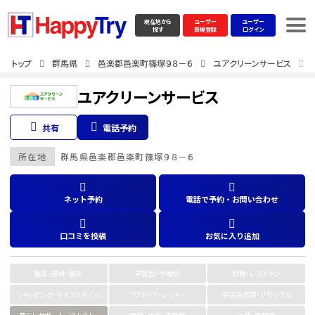
現在地から
ユーザー
ユーザー
探す
新規登録
ログイン
トップ
群馬県
邑楽郡邑楽町篠塚９８－６
ユアクリーンサービス
ユアクリーンサービス
共有
電話予約
所在地
群馬県
邑楽郡邑楽町篠塚９８－６
ネット予約
電話で予約・お問い合わせ
口コミを投稿
お気に入り追加
整体・接骨・鍼灸
学習塾・予備校
飲食・レストラン
ショッピング・ライフスタイル
アウトドア・レジャー
中古品売買・リサイクル