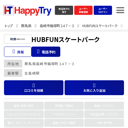
現在地から
ユーザー
ユーザー
探す
新規登録
ログイン
トップ
群馬県
高崎市飯塚町１４７－３
HUBFUNスケートパーク
HUBFUNスケートパーク
共有
電話予約
所在地
群馬県
高崎市飯塚町１４７－３
最寄駅
北高崎駅
口コミを投稿
お気に入り追加
整体・接骨・鍼灸
学習塾・予備校
飲食・レストラン
ショッピング・ライフスタイル
アウトドア・レジャー
中古品売買・リサイクル
暮らしサポート・デリバリー
建設・住宅・不動産
法律・専門家