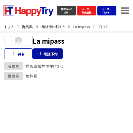
現在地から
ユーザー
ユーザー
探す
新規登録
ログイン
トップ
群馬県
館林市仲町3-3
La mipass
口コミ
La mipass
共有
電話予約
所在地
群馬県
館林市仲町3-3
最寄駅
館林駅