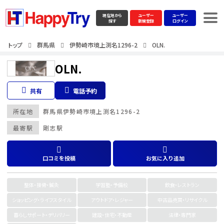
現在地から
ユーザー
ユーザー
探す
新規登録
ログイン
トップ
群馬県
伊勢崎市境上渕名1296-2
OLN.
OLN.
共有
電話予約
所在地
群馬県
伊勢崎市境上渕名1296-2
最寄駅
剛志駅
口コミを投稿
お気に入り追加
整体・接骨・鍼灸
学習塾・予備校
飲食・レストラン
ショッピング・ライフスタイル
アウトドア・レジャー
中古品売買・リサイクル
暮らしサポート・デリバリー
建設・住宅・不動産
法律・専門家