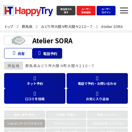
現在地から
ユーザー
ユーザー
探す
新規登録
ログイン
トップ
群馬県
みどり市大間々町大間々２１０－７
Atelier SORA
Atelier SORA
共有
電話予約
所在地
群馬県
みどり市大間々町大間々２１０－７
ネット予約
電話で予約・お問い合わせ
口コミを投稿
お気に入り追加
整体・接骨・鍼灸
学習塾・予備校
飲食・レストラン
ショッピング・ライフスタイル
アウトドア・レジャー
中古品売買・リサイクル