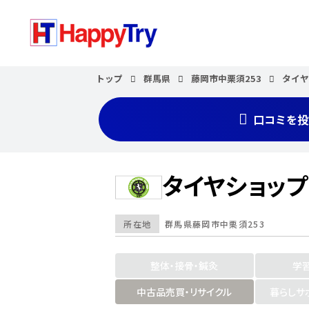
トップ
群馬県
藤岡市中栗須253
タイ
口コミを投
タイヤショッ
所在地
群馬県
藤岡市中栗須253
整体・接骨・鍼灸
学
中古品売買・リサイクル
暮らしサ