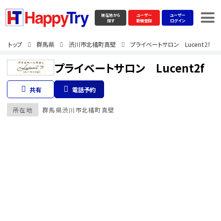
現在地から
ユーザー
ユーザー
探す
新規登録
ログイン
トップ
群馬県
渋川市北橘町真壁
プライベートサロン Lucent2f
プライベートサロン Lucent2f
共有
電話予約
所在地
群馬県
渋川市北橘町真壁