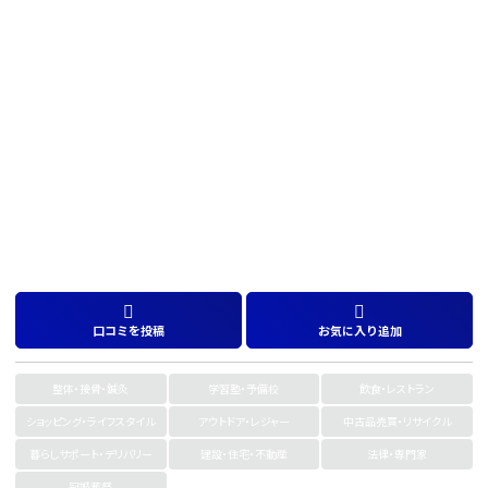
口コミを投稿
お気に入り追加
整体・接骨・鍼灸
学習塾・予備校
飲食・レストラン
ショッピング・ライフスタイル
アウトドア・レジャー
中古品売買・リサイクル
暮らしサポート・デリバリー
建設・住宅・不動産
法律・専門家
冠婚葬祭