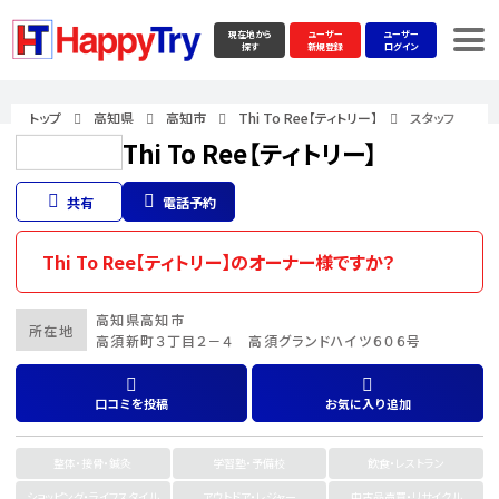
現在地から
ユーザー
ユーザー
探す
新規登録
ログイン
トップ
高知県
高知市
Thi To Ree【ティトリー】
スタッフ
Thi To Ree【ティトリー】
共有
電話予約
Thi To Ree【ティトリー】のオーナー様ですか？
高知県
高知市
所在地
高須新町３丁目２－４ 高須グランドハイツ６０６号
口コミを投稿
お気に入り追加
整体・接骨・鍼灸
学習塾・予備校
飲食・レストラン
ショッピング・ライフスタイル
アウトドア・レジャー
中古品売買・リサイクル