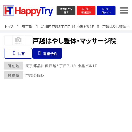
現在地から
ユーザー
ユーザー
探す
新規登録
ログイン
トップ
東京都
品川区戸越5丁目7-19 小黒ビル1F
戸越はやし整体・マ
戸越はやし整体・マッサージ院
共有
電話予約
所在地
東京都
品川区戸越5丁目7-19 小黒ビル1F
最寄駅
戸越公園駅