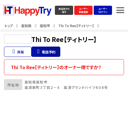
現在地から
ユーザー
ユーザー
探す
新規登録
ログイン
トップ
高知県
高知市
Thi To Ree【ティトリー】
Thi To Ree【ティトリー】
共有
電話予約
Thi To Ree【ティトリー】のオーナー様ですか？
高知県
高知市
所在地
高須新町３丁目２－４ 高須グランドハイツ６０６号