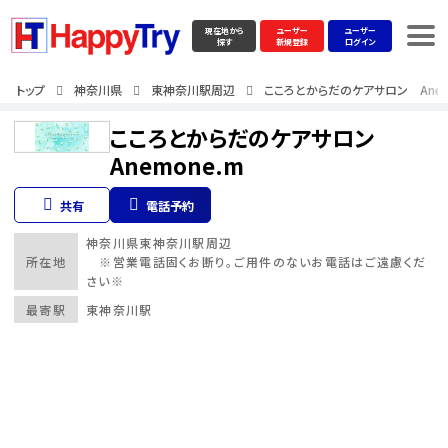
現在地から
ユーザー
ユーザー
探す
新規登録
ログイン
トップ
神奈川県
東神奈川駅周辺
こころとからだのケアサロン Anem
こころとからだのケアサロン
Anemone.m
共有
電話予約
神奈川県
東神奈川駅周辺
所在地
※営業電話固くお断り。ご用件のないお電話はご遠慮くだ
さい※
最寄駅
東神奈川駅