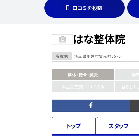
口コミを投稿
はな整体院
所在地
埼玉県
川越市宮元町35-5
整体・接骨・鍼灸
学
中古品売買・リサイクル
暮らしサ
トップ
スタッフ