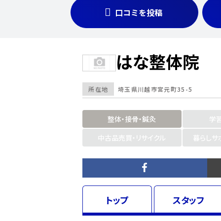
口コミを投稿
はな整体院
所在地
埼玉県
川越市宮元町35-5
整体・接骨・鍼灸
学
中古品売買・リサイクル
暮らしサ
トップ
スタッフ