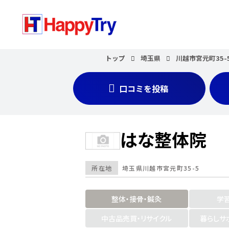
トップ
埼玉県
川越市宮元町35-
口コミを投稿
はな整体院
所在地
埼玉県
川越市宮元町35-5
整体・接骨・鍼灸
学
中古品売買・リサイクル
暮らしサ