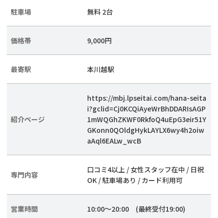
駐車場
無料 2台
価格帯
9,000円
最寄駅
本川越駅
https://mbj.lpseitai.com/hana-seita
i?gclid=Cj0KCQiAyeWrBhDDARIsAGP
紹介ページ
1mWQGhZKWF0RkfoQ4uEpG3eir51Y
GKonn0QOldgHykLAYLX6wy4h2oiw
aAql6EALw_wcB
口コミ4以上 / 女性スタッフ在中 / 日祝
専門内容
OK / 駐車場あり / カード利用可
営業時間
10:00～20:00 (最終受付19:00)