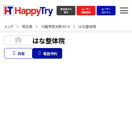
現在地から
ユーザー
ユーザー
探す
新規登録
ログイン
トップ
埼玉県
川越市宮元町35-5
はな整体院
はな整体院
共有
電話予約