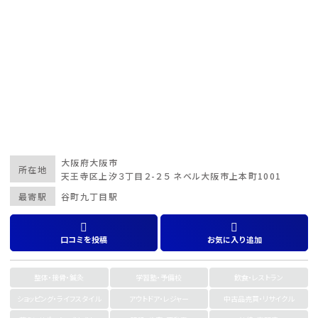
大阪府
大阪市
所在地
天王寺区上汐３丁目２-２５ ネベル大阪市上本町1001
最寄駅
谷町九丁目駅
口コミを投稿
お気に入り追加
整体・接骨・鍼灸
学習塾・予備校
飲食・レストラン
ショッピング・ライフスタイル
アウトドア・レジャー
中古品売買・リサイクル