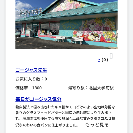
-
(0
)
ゴージャス先生
お気に入り数：0
価格帯：1800
最寄り駅：北里大学前駅
毎日がゴージャス気分
独自製法で編み出されたキメ細かく口どけのよい生地は芳醇な
香りのグラスフェッドバターと国産の赤砂糖により生み出さ
れ、珊瑚の塩を使用する事で奥深く上品な甘みを引き立たせ贅
もっと見る
沢な味わいの食パンに仕上がりました。･･･