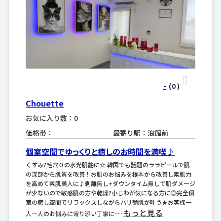
-
(0
)
Chouette
お気に入り数：0
価格帯：
最寄り駅：浪館前
個室空間でゆっくりと癒しのお時間を満喫♪
くすみ?毛穴０の水光肌艶に☆ 韓国でも話題のララピールで肌
の深部から肌質を改善！お肌のお悩みを根本から改善し素肌力
を高めて素肌美人に♪剥離無し+ダウンタイム無しで肌ダメージ
が少ないので敏感肌の方や乾燥?小じわが気になる方に◎完全個
室の癒し空間でリラックスしながらハリ艶肌が叶う★お客様一
もっと見る
人一人のお悩みに寄り添い丁寧に･･･