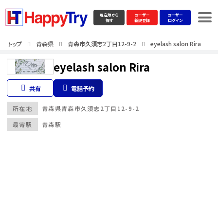
現在地から
ユーザー
ユーザー
探す
新規登録
ログイン
トップ
青森県
青森市久須志2丁目12-9-2
eyelash salon Rira
eyelash salon Rira
共有
電話予約
所在地
青森県
青森市久須志2丁目12-9-2
最寄駅
青森駅