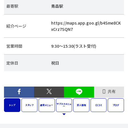
最寄駅
青森駅
https://maps.app.goo.gl/b4Sme8CK
紹介ページ
xCrz7SQN7
営業時間
9:30～15:30(ラスト受付)
定休日
祝日
共有
サブスク
メニュ
トップ
スタッフ
通常
メニュー
求人
情報
口コミ
ブログ
ー