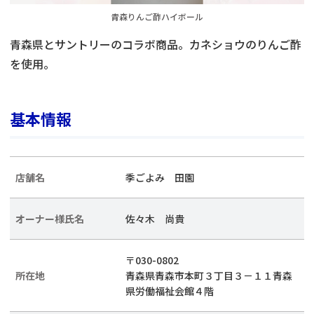
青森りんご酢ハイボール
青森県とサントリーのコラボ商品。カネショウのりんご酢
を使用。
基本情報
店舗名
季ごよみ 田園
オーナー様氏名
佐々木 尚貴
〒030-0802
所在地
青森県青森市本町３丁目３－１１青森
県労働福祉会館４階