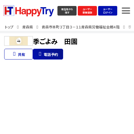
現在地から
ユーザー
ユーザー
探す
新規登録
ログイン
トップ
青森県
青森市本町３丁目３－１１青森県労働福祉会館４階
季
季ごよみ 田園
共有
電話予約