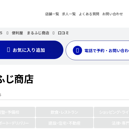
店舗一覧
求人一覧
よくある質問
お問い合わせ
５
便利屋 まるふじ商店
口コミ
お気に入り追加
電話で予約・お問い合わ
ふじ商店
５
習塾・予備校
飲食・レストラン
ショッピング・ラ
ポート・デリバリー
建設・住宅・不動産
法律・専