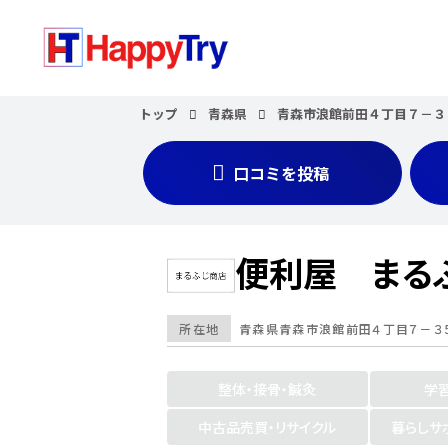
トップ
青森県
青森市浪館前田４丁目７－３
口コミを投稿
便利屋 まる
所在地
青森県
青森市浪館前田４丁目７－３
整体・接骨・鍼灸
学
中古品売買・リサイクル
暮らしサ