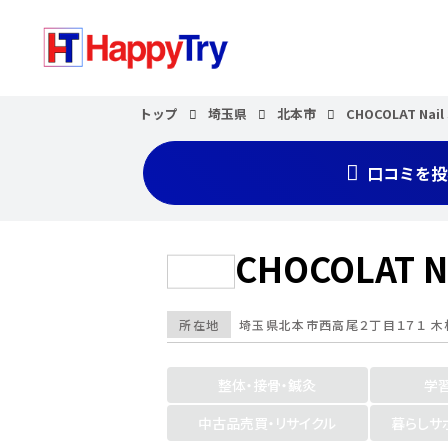
トップ
埼玉県
北本市
CHOCOLAT Na
口コミを投
CHOCOLAT 
所在地
埼玉県
北本市
西高尾２丁目１７１ 木
整体・接骨・鍼灸
学
中古品売買・リサイクル
暮らしサ