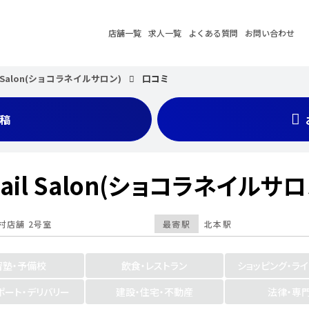
店舗一覧
求人一覧
よくある質問
お問い合わせ
il Salon(ショコラネイルサロン)
口コミ
稿
Nail Salon(ショコラネイルサロ
村店舗 2号室
最寄駅
北本駅
習塾・予備校
飲食・レストラン
ショッピング・ラ
ポート・デリバリー
建設・住宅・不動産
法律・専