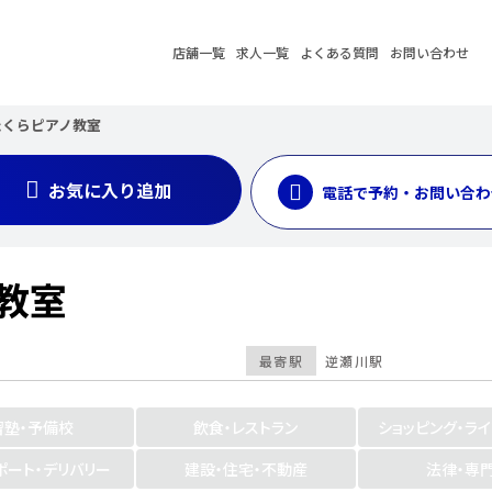
店舗一覧
求人一覧
よくある質問
お問い合わせ
たくらピアノ教室
お気に入り追加
電話で予約・お問い合わ
ノ教室
最寄駅
逆瀬川駅
習塾・予備校
飲食・レストラン
ショッピング・ラ
ポート・デリバリー
建設・住宅・不動産
法律・専