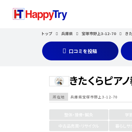
トップ
兵庫県
宝塚市野上3-12-70
き
口コミを投稿
きたくらピア
所在地
兵庫県
宝塚市野上3-12-70
整体・接骨・鍼灸
学
中古品売買・リサイクル
暮らしサ