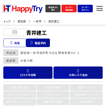
現在地から
ユーザー
ユーザー
探す
新規登録
ログイン
トップ
愛知県
一宮市
青井建工
青井建工
共有
電話予約
所在地
愛知県
一宮市
浅井町大日比野東若栗８０-１
最寄駅
木曽川駅
口コミを投稿
お気に入り追加
整体・接骨・鍼灸
学習塾・予備校
飲食・レストラン
ショッピング・ライフスタイル
アウトドア・レジャー
中古品売買・リサイクル
暮らしサポート・デリバリー
建設・住宅・不動産
法律・専門家