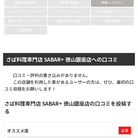
整体・接骨・鍼灸
学習塾・予備校
飲食・レストラン
ショッピング・ライフスタイル
アウトドア・レジャー
中古品売買・リサイクル
暮らしサポート・デリバリー
建設・住宅・不動産
法律・専門家
冠婚葬祭
さば料理専門店 SABAR+ 徳山銀座店への口コミ
口コミ・評判の書き込みがありません。
この店舗を利用した事があるユーザーの方は、ぜひ、最初の口
コミ投稿をお願いします！
さば料理専門店 SABAR+ 徳山銀座店の口コミを投稿す
る
オススメ度
必須