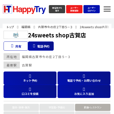
現在地から
ユーザー
ユーザー
探す
新規登録
ログイン
トップ
福岡県
古賀市今の庄２丁目５－３
24sweets shop古賀店
24sweets shop古賀店
共有
電話予約
所在地
福岡県
古賀市今の庄２丁目５－３
最寄駅
古賀駅
ネット予約
電話で予約・お問い合わせ
口コミを投稿
お気に入り追加
整体・接骨・鍼灸
学習塾・予備校
飲食・レストラン