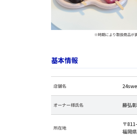
※時期により取扱商品が
基本情報
24sw
店舗名
藤弘彰
オーナー様氏名
〒811-
所在地
福岡県