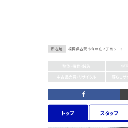
所在地
福岡県
古賀市今の庄２丁目５－３
整体・接骨・鍼灸
学
中古品売買・リサイクル
暮らしサ
トップ
スタッフ