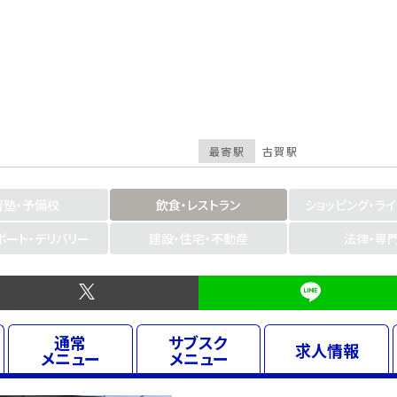
最寄駅
古賀駅
習塾・予備校
飲食・レストラン
ショッピング・ラ
ポート・デリバリー
建設・住宅・不動産
法律・専
通常
サブスク
求人
情報
メニュー
メニュー