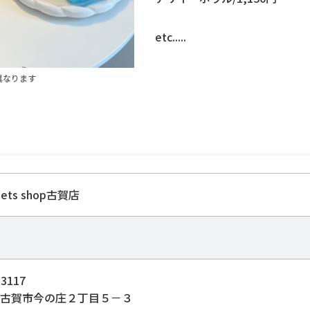
etc.....
異なります
eets shop古賀店
3117
古賀市今の庄２丁目５－３