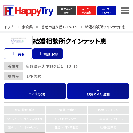
現在地から
ユーザー
ユーザー
探す
新規登録
ログイン
トップ
奈良県
香芝市旭ケ丘1- 13-16
結婚相談所クインテット恵
結婚相談所クインテット恵
共有
電話予約
所在地
奈良県
香芝市旭ケ丘1- 13-16
最寄駅
志都美駅
口コミを投稿
お気に入り追加
整体・接骨・鍼灸
学習塾・予備校
飲食・レストラン
ショッピング・ライフスタイル
アウトドア・レジャー
中古品売買・リサイクル
暮らしサポート・デリバリー
建設・住宅・不動産
法律・専門家