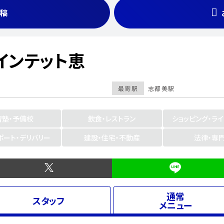
稿
インテット恵
最寄駅
志都美駅
習塾・予備校
飲食・レストラン
ショッピング・ラ
ポート・デリバリー
建設・住宅・不動産
法律・専
通常
スタッフ
メニュー