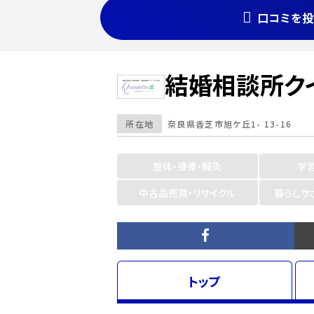
口コミを投
結婚相談所ク
所在地
奈良県
香芝市旭ケ丘1- 13-16
整体・接骨・鍼灸
学
中古品売買・リサイクル
暮らしサ
トップ