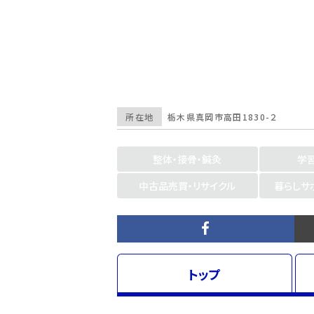
所在地
栃木県
真岡市高田1830-２
整体・接骨・鍼灸
学
中古品売買・リサイクル
暮らしサ
トップ