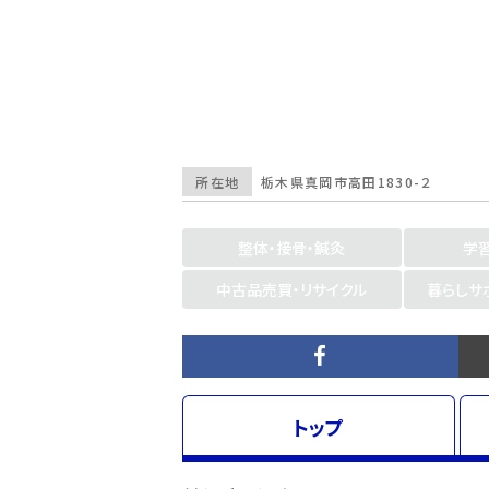
所在地
栃木県
真岡市高田1830-２
整体・接骨・鍼灸
学
中古品売買・リサイクル
暮らしサ
トップ