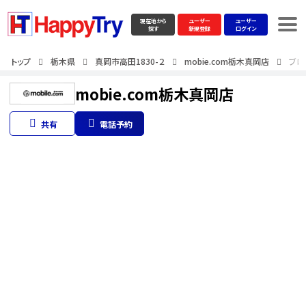
現在地から
ユーザー
ユーザー
探す
新規登録
ログイン
トップ
栃木県
真岡市高田1830-２
mobie.com栃木真岡店
ブロ
mobie.com栃木真岡店
共有
電話予約