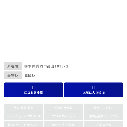
所在地
栃木県
真岡市高田1830-２
最寄駅
真岡駅
口コミを投稿
お気に入り追加
整体・接骨・鍼灸
学習塾・予備校
飲食・レストラン
ショッピング・ライフスタイル
アウトドア・レジャー
中古品売買・リサイクル
暮らしサポート・デリバリー
建設・住宅・不動産
法律・専門家