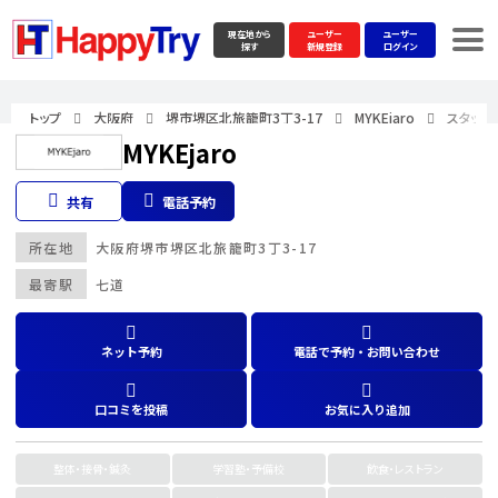
現在地から
ユーザー
ユーザー
探す
新規登録
ログイン
トップ
大阪府
堺市堺区北旅籠町3丁3-17
MYKEjaro
スタッフ
MYKEjaro
共有
電話予約
所在地
大阪府
堺市堺区北旅籠町3丁3-17
最寄駅
七道
ネット予約
電話で予約・お問い合わせ
口コミを投稿
お気に入り追加
整体・接骨・鍼灸
学習塾・予備校
飲食・レストラン