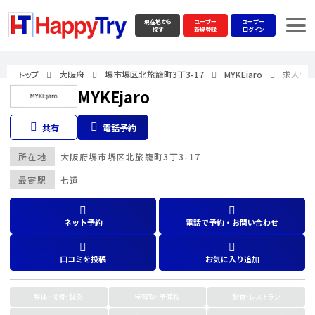
現在地から
ユーザー
ユーザー
探す
新規登録
ログイン
トップ
大阪府
堺市堺区北旅籠町3丁3-17
MYKEjaro
求人情
MYKEjaro
共有
電話予約
所在地
大阪府
堺市堺区北旅籠町3丁3-17
最寄駅
七道
ネット予約
電話で予約・お問い合わせ
口コミを投稿
お気に入り追加
整体・接骨・鍼灸
学習塾・予備校
飲食・レストラン