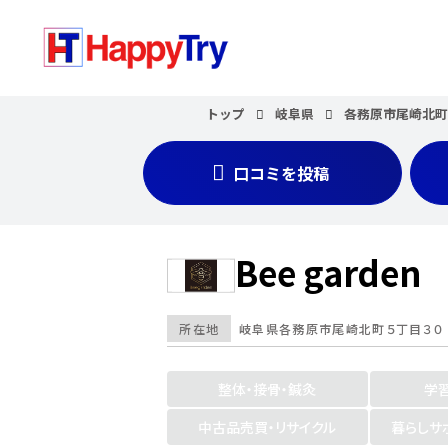
トップ
岐阜県
各務原市尾崎北
口コミを投稿
Bee garden
所在地
岐阜県
各務原市尾崎北町５丁目３０
整体・接骨・鍼灸
学
中古品売買・リサイクル
暮らしサ