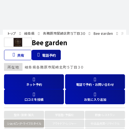
トップ
岐阜県
各務原市尾崎北町５丁目３０
Bee garden
求人
Bee garden
共有
電話予約
所在地
岐阜県
各務原市尾崎北町５丁目３０
ネット予約
電話で予約・お問い合わせ
口コミを投稿
お気に入り追加
整体・接骨・鍼灸
学習塾・予備校
飲食・レストラン
ショッピング・ライフスタイル
アウトドア・レジャー
中古品売買・リサイクル