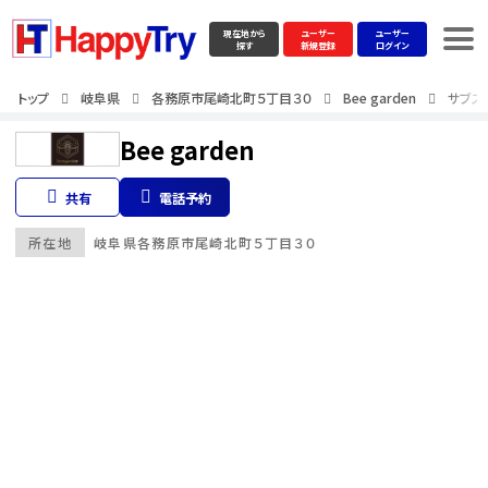
現在地から
ユーザー
ユーザー
探す
新規登録
ログイン
トップ
岐阜県
各務原市尾崎北町５丁目３０
Bee garden
サブス
Bee garden
共有
電話予約
所在地
岐阜県
各務原市尾崎北町５丁目３０