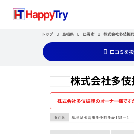
トップ
島根県
出雲市
株式会社多伎振
口コミを投
株式会社多伎
株式会社多伎振興のオーナー様です
所在地
島根県
出雲市
多伎町多岐135－1