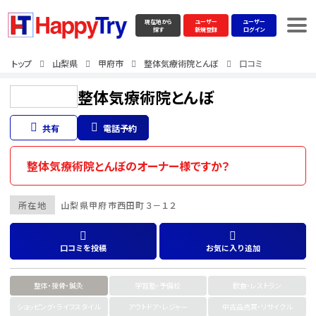
現在地から
ユーザー
ユーザー
探す
新規登録
ログイン
トップ
山梨県
甲府市
整体気療術院とんぼ
口コミ
整体気療術院とんぼ
共有
電話予約
整体気療術院とんぼのオーナー様ですか？
所在地
山梨県
甲府市
西田町３－１２
口コミを投稿
お気に入り追加
整体・接骨・鍼灸
学習塾・予備校
飲食・レストラン
ショッピング・ライフスタイル
アウトドア・レジャー
中古品売買・リサイクル