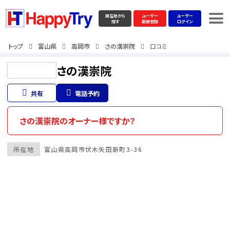
現在地から
ユーザー
ユーザー
探す
新規登録
ログイン
トップ
富山県
高岡市
さの漢崇院
口コミ
さの漢崇院
共有
電話予約
さの漢崇院のオーナー様ですか？
所在地
富山県
高岡市
伏木矢田新町3-36