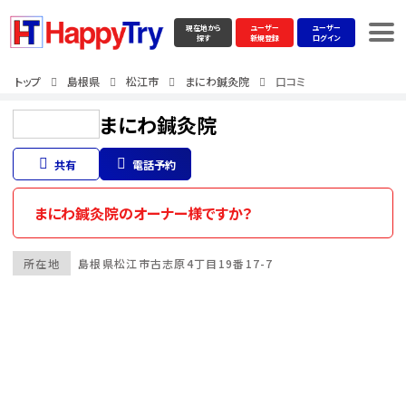
現在地から
ユーザー
ユーザー
探す
新規登録
ログイン
トップ
島根県
松江市
まにわ鍼灸院
口コミ
まにわ鍼灸院
共有
電話予約
まにわ鍼灸院のオーナー様ですか？
所在地
島根県
松江市
古志原4丁目19番17-7