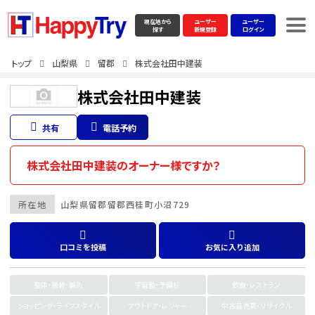
現在地から
ユーザー
ユーザー
探す
新規登録
ログイン
トップ
山梨県
留郡
株式会社田中建装
株式会社田中建装
共有
電話予約
株式会社田中建装のオーナー様ですか？
所在地
山梨県
留郡
留郡西桂町小沼729
口コミを投稿
お気に入り追加
整体・接骨・鍼灸
学習塾・予備校
飲食・レストラン
ショッピング・ライフスタイル
アウトドア・レジャー
中古品売買・リサイクル