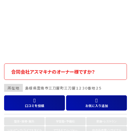
合同会社アスマキナのオーナー様ですか？
所在地
島根県
雲南市
三刀屋町三刀屋１２３０番地２５
口コミを投稿
お気に入り追加
整体・接骨・鍼灸
学習塾・予備校
飲食・レストラン
ショッピング・ライフスタイル
アウトドア・レジャー
中古品売買・リサイクル