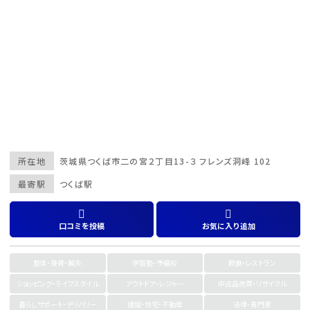
所在地
茨城県
つくば市
二の宮２丁目13-３ フレンズ洞峰 102
最寄駅
つくば駅
口コミを投稿
お気に入り追加
整体・接骨・鍼灸
学習塾・予備校
飲食・レストラン
ショッピング・ライフスタイル
アウトドア・レジャー
中古品売買・リサイクル
暮らしサポート・デリバリー
建設・住宅・不動産
法律・専門家