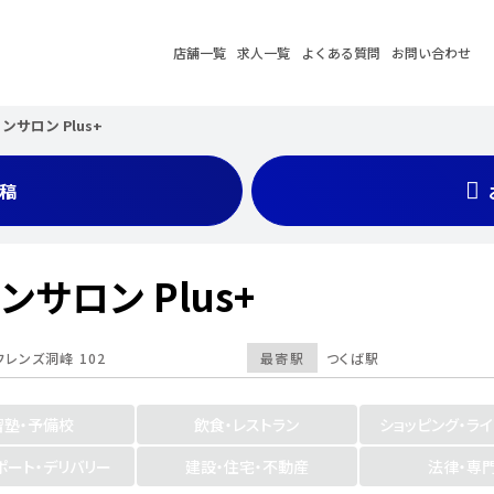
店舗一覧
求人一覧
よくある質問
お問い合わせ
サロン Plus+
稿
サロン Plus+
フレンズ洞峰 102
最寄駅
つくば駅
習塾・予備校
飲食・レストラン
ショッピング・ラ
ポート・デリバリー
建設・住宅・不動産
法律・専