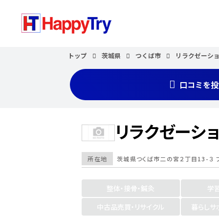
トップ
茨城県
つくば市
リラクゼーション
口コミを投
リラクゼーション
所在地
茨城県
つくば市
二の宮２丁目13-３ 
整体・接骨・鍼灸
学
中古品売買・リサイクル
暮らしサ