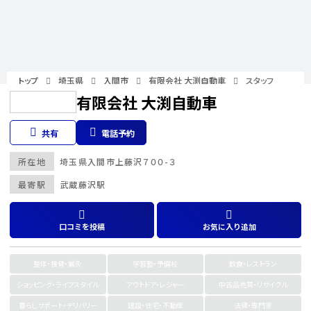
トップ
埼玉県
入間市
有限会社 大渕自動車
スタッフ
有限会社 大渕自動車
共有
電話予約
所在地
埼玉県
入間市
上藤沢７００-３
最寄駅
武蔵藤沢駅
口コミを投稿
お気に入り追加
整体・接骨・鍼灸
学習塾・予備校
飲食・レストラン
ショッピング・ライフスタイル
アウトドア・レジャー
中古品売買・リサイクル
暮らしサポート・デリバリー
建設・住宅・不動産
法律・専門家