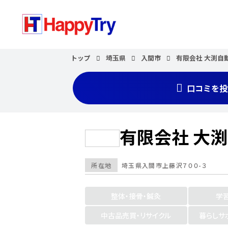
トップ
埼玉県
入間市
有限会社 大渕自
口コミを投
有限会社 大
所在地
埼玉県
入間市
上藤沢７００-３
整体・接骨・鍼灸
学
中古品売買・リサイクル
暮らしサ