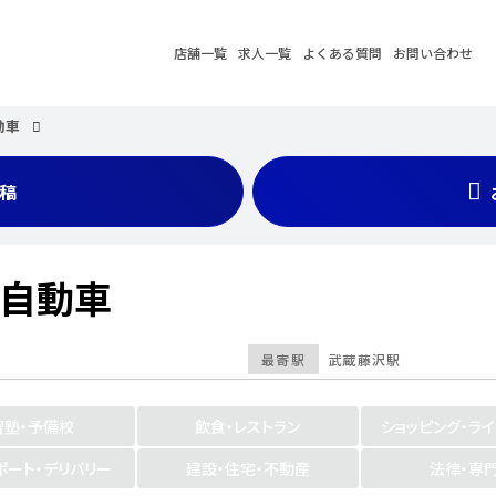
店舗一覧
求人一覧
よくある質問
お問い合わせ
動車
稿
渕自動車
最寄駅
武蔵藤沢駅
習塾・予備校
飲食・レストラン
ショッピング・ラ
ポート・デリバリー
建設・住宅・不動産
法律・専